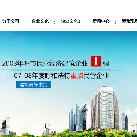
分子公司
企业文化
企业文化1
新闻中心
聚焦现