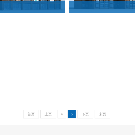
首页
上页
4
5
下页
末页