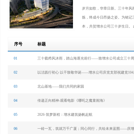
们
岁月如歌，华章日新。三十年风
炼，终成今日昂扬之姿。为铭记
本，共贺增水公司三十岁生日。 
序号
标题
01
三十载栉风沐雨，踏山海逐光前行——致增水公司成立三十
02
以洁践行初心 以干致敬华诞——增水公司庆党支部祝建党104
03
北山基地——我们共同的家园
04
传递正向精神-观看电影《哪吒之魔童闹海》
05
2026·筑梦新程：增水建筑扬帆起航
06
一砖一瓦，筑就万千广厦；同心同行，共绘未来蓝图——庆增